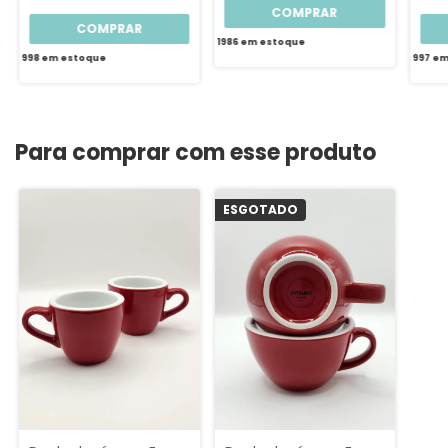
COMPRAR
COMPRAR
1986
em estoque
998
em estoque
997
em
Para comprar com esse produto
ESGOTADO