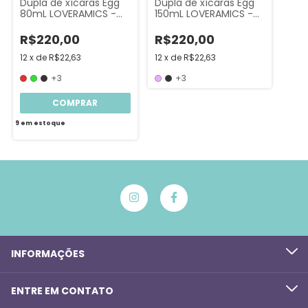
Dupla de xícaras Egg
Dupla de xícaras Egg
80mL LOVERAMICS -
150mL LOVERAMICS -
Espresso
Flat White
R$220,00
R$220,00
12
x
de
R$22,63
12
x
de
R$22,63
+3
+3
COMPRAR
9
em estoque
INFORMAÇÕES
ENTRE EM CONTATO