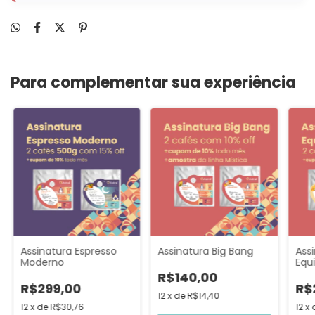
Para complementar sua experiência
Assinatura Espresso
Assinatura Big Bang
Ass
Moderno
Equi
R$140,00
R$299,00
R$
12
x
de
R$14,40
12
x
de
R$30,76
12
x