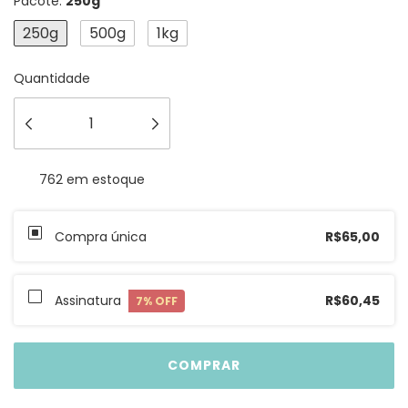
Pacote:
250g
250g
500g
1kg
Quantidade
762
em estoque
Compra única
R$65,00
Assinatura
R$60,45
7
% OFF