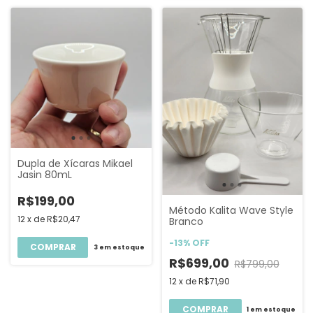
Dupla de Xícaras Mikael
Jasin 80mL
R$199,00
Método Kalita Wave Style
12
x
de
R$20,47
Branco
-
13
%
OFF
COMPRAR
3
em estoque
R$699,00
R$799,00
12
x
de
R$71,90
1
em estoque