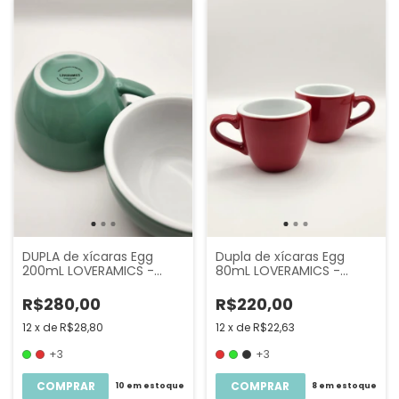
Dupla de xícaras Egg
DUPLA de xícaras Egg
80mL LOVERAMICS -
200mL LOVERAMICS -
Espresso
Capuccino
R$220,00
R$280,00
12
x
de
R$22,63
12
x
de
R$28,80
+3
+3
COMPRAR
COMPRAR
8
em estoque
10
em estoque