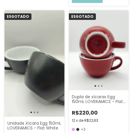
ESGOTADO
ESGOTADO
Dupla de xícaras Egg
150mL LOVERAMICS - Flat
White
R$220,00
12
x
de
R$22,63
Unidade Xícara Egg 150mL
LOVERAMICS - Flat White
+3