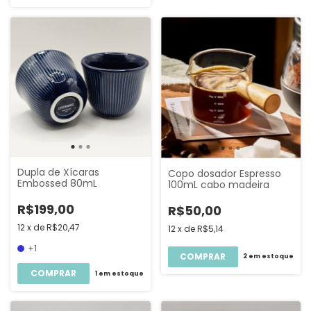
Dupla de Xícaras
Copo dosador Espresso
Embossed 80mL
100mL cabo madeira
R$199,00
R$50,00
12
x
de
R$20,47
12
x
de
R$5,14
+1
2
em estoque
COMPRAR
1
em estoque