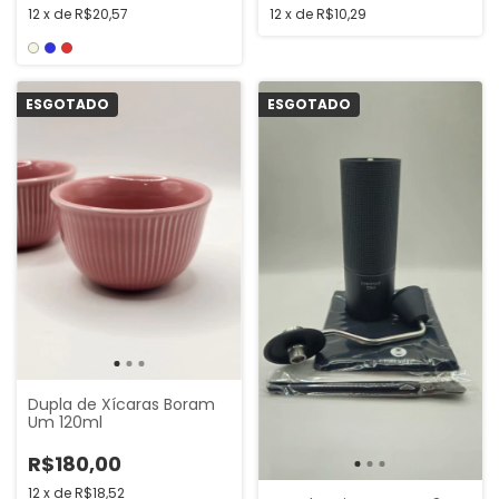
12
x
de
R$10,29
12
x
de
R$20,57
ESGOTADO
ESGOTADO
Dupla de Xícaras Boram
Um 120ml
R$180,00
12
x
de
R$18,52