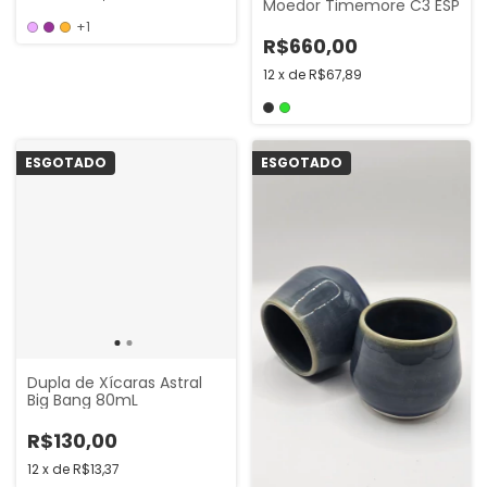
Moedor Timemore C3 ESP
+1
R$660,00
12
x
de
R$67,89
ESGOTADO
ESGOTADO
Dupla de Xícaras Astral
Big Bang 80mL
R$130,00
12
x
de
R$13,37