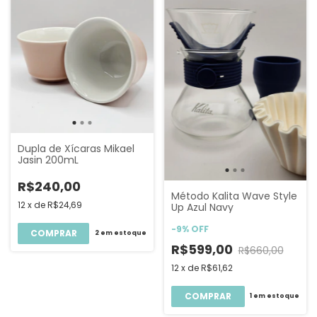
Dupla de Xícaras Mikael
Jasin 200mL
R$240,00
Método Kalita Wave Style
12
x
de
R$24,69
Up Azul Navy
-
9
%
OFF
COMPRAR
2
em estoque
R$599,00
R$660,00
12
x
de
R$61,62
1
em estoque