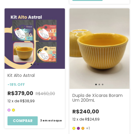
Kit Alto Astral
-
18
%
OFF
R$379,00
R$460,00
Dupla de Xícaras Boram
Um 200mL
12
x
de
R$38,99
R$240,00
12
x
de
R$24,69
COMPRAR
3
em estoque
+1