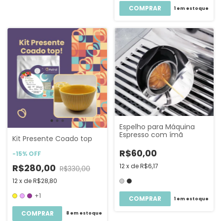
COMPRAR
1
em estoque
Espelho para Máquina
Espresso com ímã
Kit Presente Coado top
R$60,00
-
15
%
OFF
R$280,00
12
x
de
R$6,17
R$330,00
12
x
de
R$28,80
+1
COMPRAR
1
em estoque
COMPRAR
8
em estoque