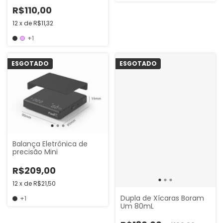
R$110,00
12
x
de
R$11,32
+1
ESGOTADO
ESGOTADO
Balança Eletrônica de
precisão Mini
R$209,00
12
x
de
R$21,50
Dupla de Xícaras Boram
+1
Um 80mL