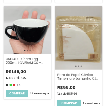
UNIDADE Xícara Egg
200mL LOVERAMICS -
Capuccino
R$145,00
Filtro de Papel Cônico
12
x
de
R$14,92
Timemore tamanho 02
50un (V60 e Crystal Eye)
+4
R$55,00
COMPRAR
12
x
de
R$5,66
20
em estoque
8
em estoque