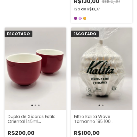
R$130,00
R$160,00
12
x
de
R$13,37
ESGOTADO
ESGOTADO
Filtro Kalita Wave
Dupla de Xícaras Estilo
Tamanho 185 100
Oriental 145ml
unidades
Loveramics
R$100,00
R$200,00