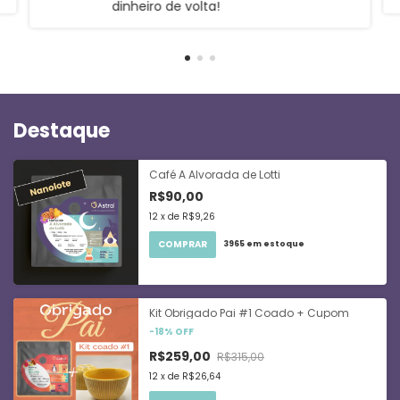
dinheiro de volta!
Destaque
Café A Alvorada de Lotti
R$90,00
12
x
de
R$9,26
COMPRAR
3965
em estoque
Kit Obrigado Pai #1 Coado + Cupom
-
18
%
OFF
R$259,00
R$315,00
12
x
de
R$26,64