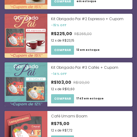
COMPRAR
em estoque
Kit Obrigado Pai #2 Espresso + Cupom
-
15
%
OFF
R$225,00
R$265,00
12
x
de
R$23,15
COMPRAR
12
em estoque
Kit Obrigado Pai #3 Cafés + Cupom
-
14
%
OFF
R$103,00
R$120,00
12
x
de
R$10,60
COMPRAR
1743
em estoque
Café Umami Boom
R$75,00
12
x
de
R$7,72