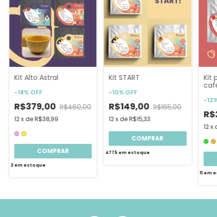
Kit Alto Astral
Kit START
Kit 
caf
-
18
%
OFF
-
10
%
OFF
-
12
R$379,00
R$149,00
R$460,00
R$165,00
R$
12
x
de
R$38,99
12
x
de
R$15,33
12
x
COMPRAR
COMPRAR
4775
em estoque
3
em estoque
11
em e