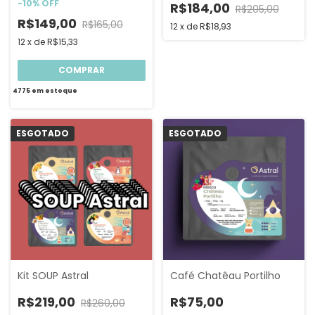
-
10
%
OFF
R$184,00
R$205,00
R$149,00
R$165,00
12
x
de
R$18,93
12
x
de
R$15,33
COMPRAR
4775
em estoque
ESGOTADO
ESGOTADO
Kit SOUP Astral
Café Chatêau Portilho
R$219,00
R$75,00
R$260,00