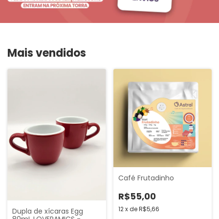
Mais vendidos
Café Frutadinho
R$55,00
12
x
de
R$5,66
Dupla de xícaras Egg
80mL LOVERAMICS -