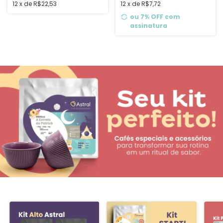
12
x
de
R$22,53
12
x
de
R$7,72
ou 7% OFF
com
assinatura