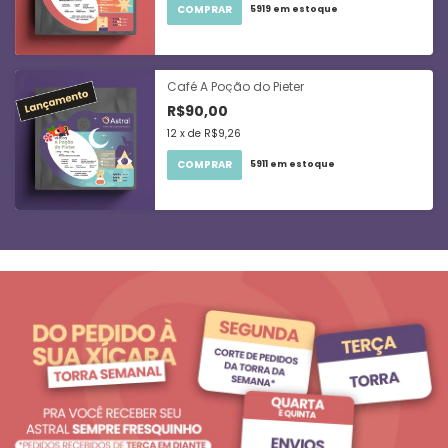
COMPRAR
5919
em estoque
Café A Poção do Pieter
R$90,00
12
x
de
R$9,26
COMPRAR
5911
em estoque