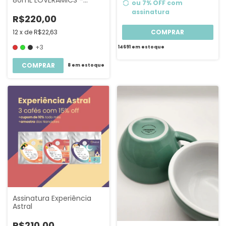
ou 7% OFF
com
Espresso
assinatura
R$220,00
12
x
de
R$22,63
COMPRAR
+3
14691
em estoque
COMPRAR
8
em estoque
Assinatura Experiência
Astral
R$210,00