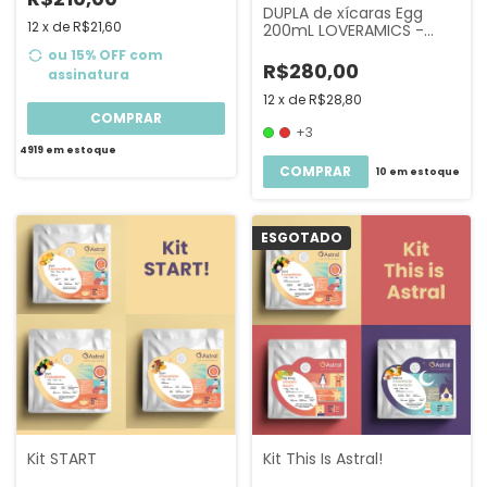
DUPLA de xícaras Egg
12
x
de
R$21,60
200mL LOVERAMICS -
Capuccino
ou 15% OFF
com
R$280,00
assinatura
12
x
de
R$28,80
COMPRAR
+3
4919
em estoque
COMPRAR
10
em estoque
ESGOTADO
Kit START
Kit This Is Astral!