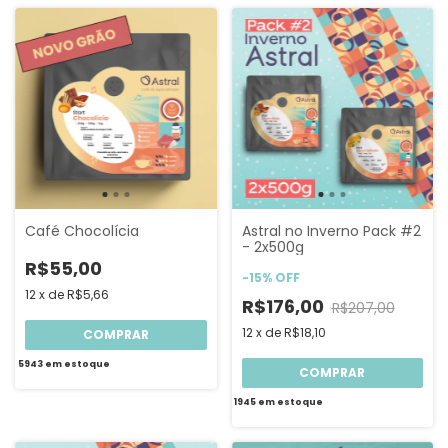
Café Chocolícia
Astral no Inverno Pack #2
- 2x500g
R$55,00
-
15
%
OFF
12
x
de
R$5,66
R$176,00
R$207,00
12
x
de
R$18,10
COMPRAR
5943
em estoque
COMPRAR
1945
em estoque