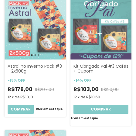
Astral no Inverno Pack #3
Kit Obrigado Pai #3 Cafés
- 2x500g
+ Cupom
-
15
%
OFF
-
14
%
OFF
R$176,00
R$103,00
R$207,00
R$120,00
12
x
de
R$18,10
12
x
de
R$10,60
COMPRAR
COMPRAR
1939
em estoque
1743
em estoque