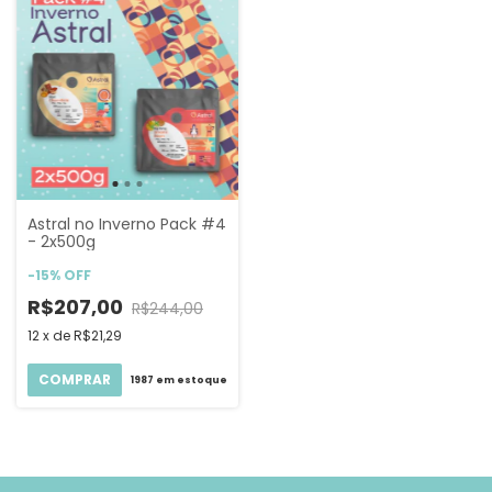
Astral no Inverno Pack #4
- 2x500g
-
15
%
OFF
R$207,00
R$244,00
12
x
de
R$21,29
COMPRAR
1987
em estoque