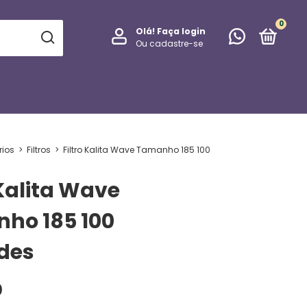
0
Olá!
Faça login
Ou cadastre-se
rios
>
Filtros
>
Filtro Kalita Wave Tamanho 185 100
 Kalita Wave
ho 185 100
des
0