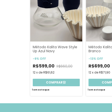
Método Kalita Wave Style
Método Kalit
Up Azul Navy
Branco
-
9
%
OFF
-
13
%
OFF
R$599,00
R$699,00
R$660,00
12
x
de
R$61,62
12
x
de
R$71,90
1
em estoque
1
em estoque