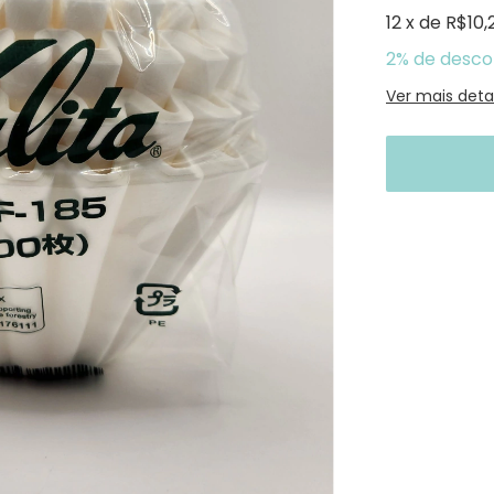
12
x
de
R$10,
2% de desco
Ver mais deta