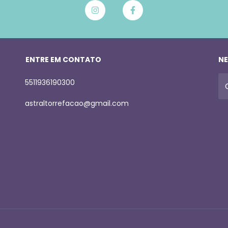
ENTRE EM CONTATO
NE
5511936190300
astraltorrefacao@gmail.com