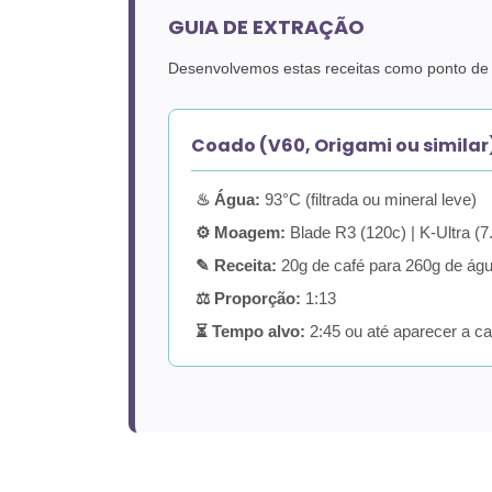
GUIA DE EXTRAÇÃO
Desenvolvemos estas receitas como ponto de p
Coado (V60, Origami ou similar
♨ Água:
93°C (filtrada ou mineral leve)
⚙ Moagem:
Blade R3 (120c) | K-Ultra (7
✎ Receita:
20g de café para 260g de ág
⚖ Proporção:
1:13
⏳ Tempo alvo:
2:45 ou até aparecer a c