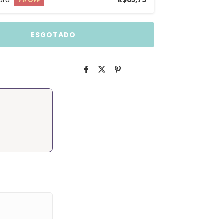
tura
R$69,75
7
% OFF