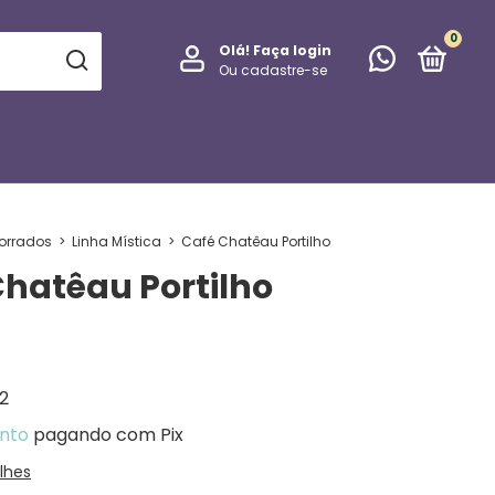
0
Olá!
Faça login
Ou cadastre-se
torrados
>
Linha Mística
>
Café Chatêau Portilho
Chatêau Portilho
2
nto
pagando com Pix
lhes