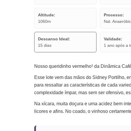
Altitude:
Processo:
1060m
Nat. Anaeróbi
Descanso Ideal:
Validade:
15 dias
1 ano após a t
Nosso queridinho vermelho¹ da Dinâmica Café
Esse lote vem das mãos do Sidney Portilho, 
para ressaltar as características de cada var
complexidade ímpar, mas sem ser ofensivo, es
Na xícara, muita doçura e uma acidez bem inte
licores e afins. No coado, o vinhoso certament