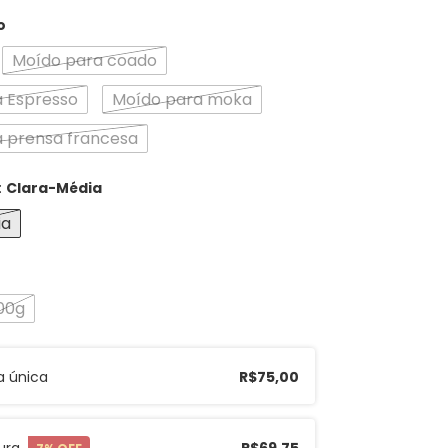
o
Moído para coado
 Espresso
Moído para moka
 prensa francesa
:
Clara-Média
ia
00g
 única
R$75,00