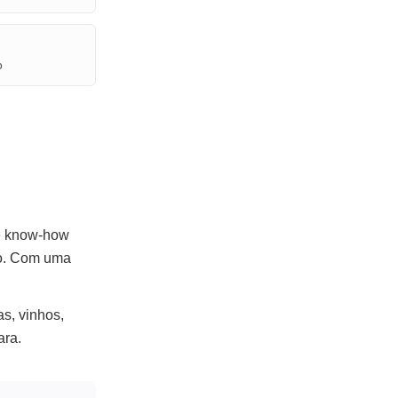
o
 e know-how
po. Com uma
s, vinhos,
ara.