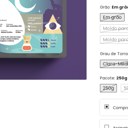
Grão:
Em grã
Em grão
Moído para
Moído para
Grau de Torra
Clara-Méd
Pacote:
250g
250g
5
Compra