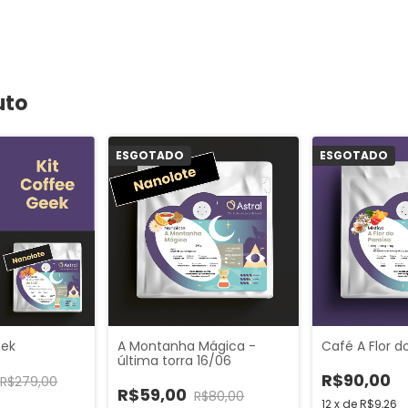
uto
ESGOTADO
ESGOTADO
eek
A Montanha Mágica -
Café A Flor d
última torra 16/06
R$90,00
R$279,00
R$59,00
R$80,00
12
x
de
R$9,26