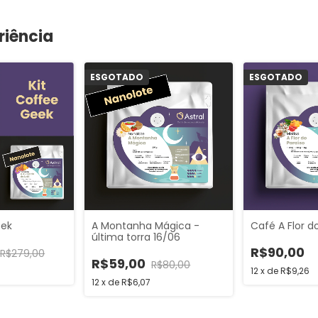
riência
ESGOTADO
ESGOTADO
eek
A Montanha Mágica -
Café A Flor d
última torra 16/06
R$90,00
R$279,00
R$59,00
R$80,00
12
x
de
R$9,26
12
x
de
R$6,07