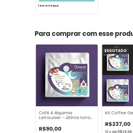
1
em estoque
Para comprar com esse prod
ESGOTADO
Café A Alquimia
Kit Coffee G
Lamounier - última torra
14/07
R$237,00
R$90,00
12
x
de
R$24,38