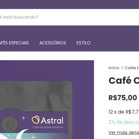
FÉS ESPECIAIS
ACESSÓRIOS
ESTILO
Início
>
Cafés 
Café 
R$75,00
12
x
de
R$7,7
2% de desco
Ver mais deta