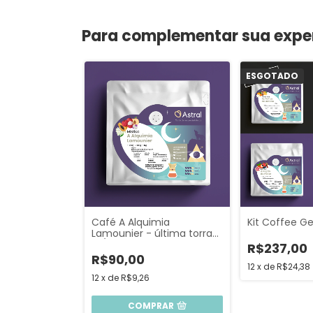
Para complementar sua expe
ESGOTADO
Café A Alquimia
Kit Coffee G
Lamounier - última torra
14/07
R$237,00
R$90,00
12
x
de
R$24,38
12
x
de
R$9,26
COMPRAR