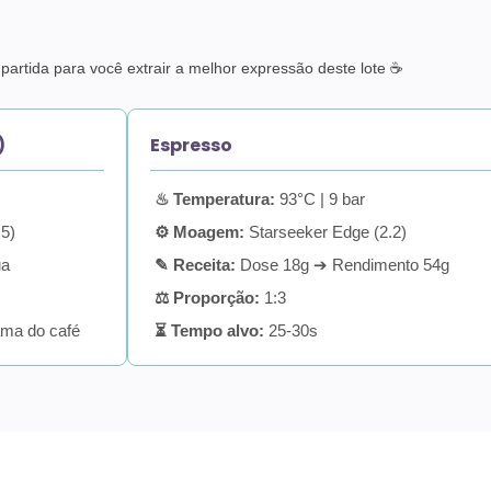
artida para você extrair a melhor expressão deste lote ☕
)
Espresso
♨ Temperatura:
93°C | 9 bar
.5)
⚙ Moagem:
Starseeker Edge (2.2)
ua
✎ Receita:
Dose 18g ➔ Rendimento 54g
⚖ Proporção:
1:3
ama do café
⏳ Tempo alvo:
25-30s