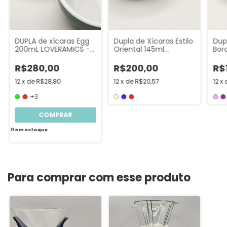
Dup
DUPLA de xícaras Egg
Dupla de Xícaras Estilo
Bor
200mL LOVERAMICS -
Oriental 145ml
Capuccino
Loveramics
R$
R$280,00
R$200,00
12
x
12
x
de
R$28,80
12
x
de
R$20,57
+3
COMPRAR
11
em estoque
Para comprar com esse produto