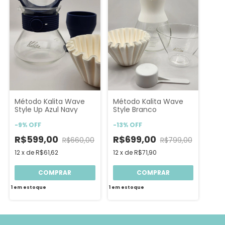
Método Kalita Wave
Método Kalita Wave
Style Up Azul Navy
Style Branco
-
9
%
OFF
-
13
%
OFF
R$599,00
R$699,00
R$660,00
R$799,00
12
x
de
R$61,62
12
x
de
R$71,90
1
em estoque
1
em estoque