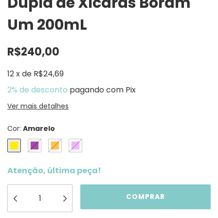
Dupla de Xícaras Boram
Um 200mL
R$240,00
12
x
de
R$24,69
2% de desconto
pagando com Pix
Ver mais detalhes
Cor:
Amarelo
Atenção, última peça!