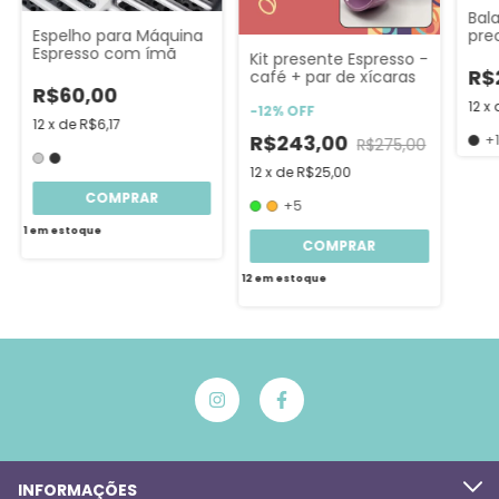
Bal
pre
Espelho para Máquina
Espresso com ímã
Kit presente Espresso -
R$
café + par de xícaras
R$60,00
12
x
-
12
%
OFF
12
x
de
R$6,17
R$243,00
+
R$275,00
12
x
de
R$25,00
COMPRAR
+5
1
em estoque
COMPRAR
12
em estoque
INFORMAÇÕES