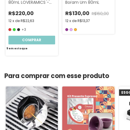
80mL LOVERAMICS -
Boram Um 80mL
Espresso
R$220,00
R$130,00
R$160,00
12
x
de
R$22,63
12
x
de
R$13,37
+3
COMPRAR
9
em estoque
Para comprar com esse produto
ESG