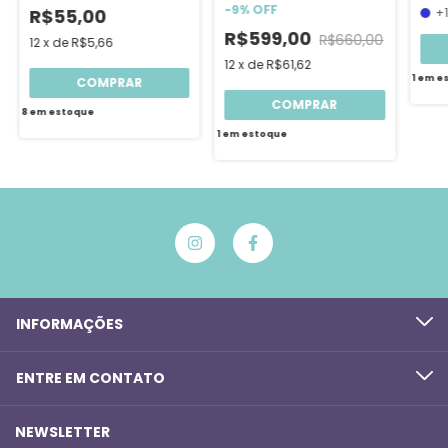
-
9
%
OFF
Eye)
+
R$55,00
R$599,00
R$660,00
12
x
de
R$5,66
12
x
de
R$61,62
1
em e
8
em estoque
1
em estoque
INFORMAÇÕES
ENTRE EM CONTATO
NEWSLETTER