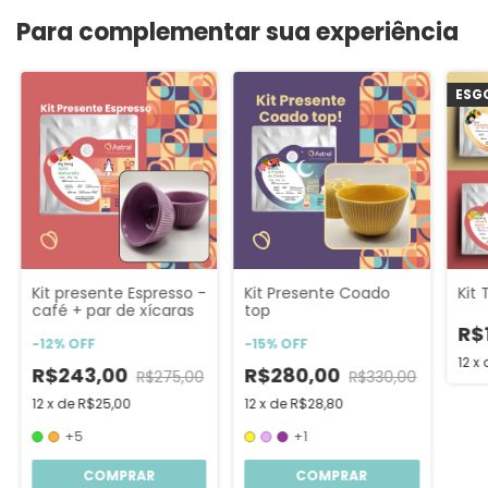
Para complementar sua experiência
ESG
Kit presente Espresso -
Kit Presente Coado
Kit 
café + par de xícaras
top
R$
-
12
%
OFF
-
15
%
OFF
12
x
R$243,00
R$280,00
R$275,00
R$330,00
12
x
de
R$25,00
12
x
de
R$28,80
+5
+1
COMPRAR
COMPRAR