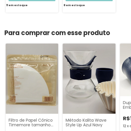
11
em estoque
8
em estoque
Para comprar com esse produto
Dup
Emb
R$
Método Kalita Wave
Filtro de Papel Cônico
Style Up Azul Navy
Timemore tamanho
12
x
02 50un (V60 e Crystal