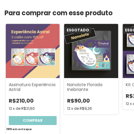
Para comprar com esse produto
ESGOTADO
ESG
Assinatura Experiência
Nanolote Florada
Kit
Astral
Inebriante
R$
R$210,00
R$90,00
12
x
12
x
de
R$21,60
12
x
de
R$9,26
COMPRAR
1919
em estoque