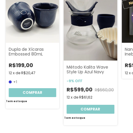
Dupla de Xícaras
Nan
Embossed 80mL
Ine
R$199,00
R$
Método Kalita Wave
Style Up Azul Navy
12
x
de
R$20,47
12
x
-
9
%
OFF
+1
R$599,00
R$660,00
COMPRAR
12
x
de
R$61,62
1
em estoque
1
em estoque