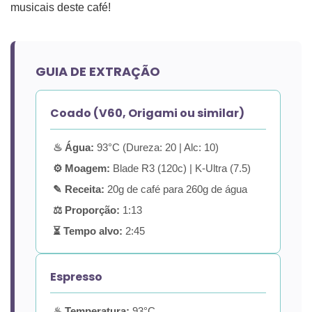
musicais deste café!
GUIA DE EXTRAÇÃO
Coado (V60, Origami ou similar)
♨ Água:
93°C (Dureza: 20 | Alc: 10)
⚙ Moagem:
Blade R3 (120c) | K-Ultra (7.5)
✎ Receita:
20g de café para 260g de água
⚖ Proporção:
1:13
⏳ Tempo alvo:
2:45
Espresso
♨ Temperatura:
93°C