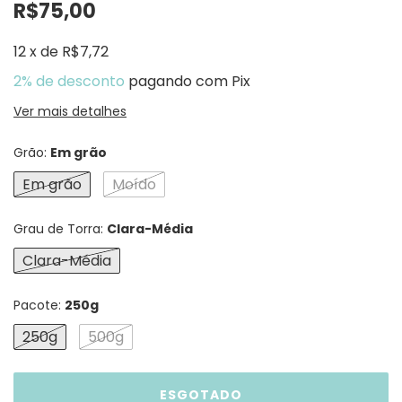
R$75,00
12
x
de
R$7,72
2% de desconto
pagando com Pix
Ver mais detalhes
Grão:
Em grão
Em grão
Moído
Grau de Torra:
Clara-Média
Clara-Média
Pacote:
250g
250g
500g