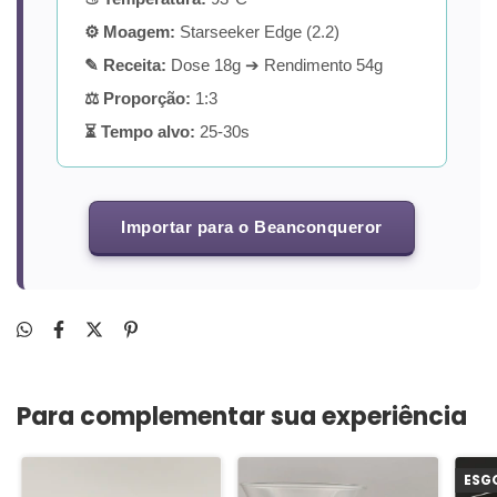
⚙ Moagem:
Starseeker Edge (2.2)
✎ Receita:
Dose 18g ➔ Rendimento 54g
⚖ Proporção:
1:3
⏳ Tempo alvo:
25-30s
Importar para o Beanconqueror
Para complementar sua experiência
ESG